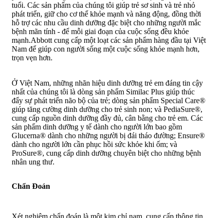
tuổi. Các sản phẩm của chúng tôi giúp trẻ sơ sinh và trẻ nhỏ
phát triển, giữ cho cơ thể khỏe mạnh và năng động, đồng thời
hỗ trợ các nhu cầu dinh dưỡng đặc biệt cho những người mắc
bệnh mãn tính - để mỗi giai đoạn của cuộc sống đều khỏe
mạnh.Abbott cung cấp một loạt các sản phẩm hàng đầu tại Việt
Nam để giúp con người sống một cuộc sống khỏe mạnh hơn,
trọn vẹn hơn.
Ở Việt Nam, những nhãn hiệu dinh dưỡng trẻ em đáng tin cậy
nhất của chúng tôi là dòng sản phẩm Similac Plus giúp thúc
đẩy sự phát triển não bộ của trẻ; dòng sản phẩm Special Care®
giúp tăng cường dinh dưỡng cho trẻ sinh non; và PediaSure®,
cung cấp nguồn dinh dưỡng đầy đủ, cân bằng cho trẻ em. Các
sản phẩm dinh dưỡng y tế dành cho người lớn bao gồm
Glucerna® dành cho những người bị đái tháo đường; Ensure®
dành cho người lớn cần phục hồi sức khỏe khi ốm; và
ProSure®, cung cấp dinh dưỡng chuyên biệt cho những bệnh
nhân ung thư.
Chẩn Đoán
Xét nghiệm chẩn đoán là một kim chỉ nam, cung cấp thông tin