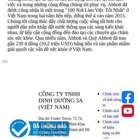
việc và trong những cộng đồng chúng tôi phục vụ. Abbott đã
được công nhận là một trong "100 Nơi Làm Việc Tốt Nhất" ở
Việt Nam trong hai năm liên tiếp, đứng thứ 4 vào năm 2015.
Chúng tôi cũng thúc đẩy chất lượng cuộc sống tốt hơn cho
người dân trên khắp đất nước thông qua các sáng kiến khác
nhau, từ tiếp cận cộng đồng đến đào tạo các chuyên gia chăm
sóc sức khỏe. Qua nhiều năm, Abbott và Quỹ Abbott đã trao
gần 230 tỉ đồng (10,2 triệu USD) bằng tiến và sản phẩm nhằm
giải quyết các vấn đề sức khỏe ở Việt Nam.
CÔNG TY TNHH
Chính sách
DINH DƯỠNG 3A
về tính riêng
tư
(VIỆT NAM)
Chính sách
về bảo mật
Địa chỉ: Centec Tower, 72-74,
Chính sách
Đường Nguyễn Thị Minh Khai,
về kiểm
Phường Xuân Hòa, Thành phố Hồ
hàng và đổi
Chí Minh, Việt Nam
/ trả