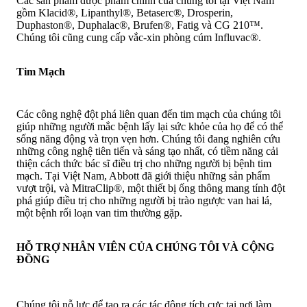
Các sản phẩm dược phẩm chính của chúng tôi tại Việt Nam
gồm Klacid®, Lipanthyl®, Betaserc®, Drosperin,
Duphaston®, Duphalac®, Brufen®, Fatig và CG 210™.
Chúng tôi cũng cung cấp vắc-xin phòng cúm Influvac®.
Tim Mạch
Các công nghệ đột phá liên quan đến tim mạch của chúng tôi
giúp những người mắc bệnh lấy lại sức khỏe của họ để có thể
sống năng động và trọn vẹn hơn. Chúng tôi đang nghiên cứu
những công nghệ tiên tiến và sáng tạo nhất, có tiềm năng cải
thiện cách thức bác sĩ điều trị cho những người bị bệnh tim
mạch. Tại Việt Nam, Abbott đã giới thiệu những sản phẩm
vượt trội, và MitraClip®, một thiết bị ống thông mang tính đột
phá giúp điều trị cho những người bị trào ngược van hai lá,
một bệnh rối loạn van tim thường gặp.
HỖ TRỢ NHÂN VIÊN CỦA CHÚNG TÔI VÀ CỘNG
ĐỒNG
Chúng tôi nỗ lực để tạo ra các tác động tích cực tại nơi làm