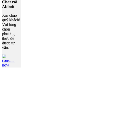
Chat với
Abbott
Xin chào
quý khách!
Vui lòng
chọn
phương
thức để
được tư
vấn.