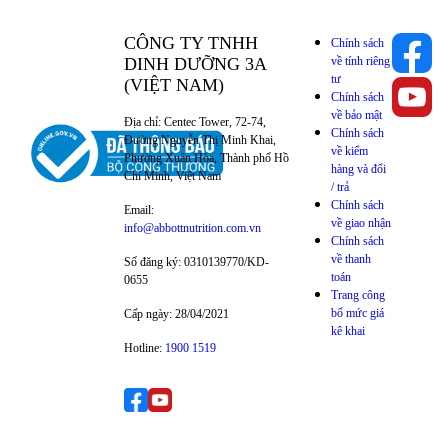
CÔNG TY TNHH
Chính sách
DINH DƯỠNG 3A
về tính riêng
tư
(VIỆT NAM)
Chính sách
về bảo mật
Địa chỉ: Centec Tower, 72-74,
Chính sách
Đường Nguyễn Thị Minh Khai,
về kiểm
Phường Xuân Hòa, Thành phố Hồ
hàng và đổi
Chí Minh, Việt Nam
/ trả
Chính sách
Email:
về giao nhận
info@abbottnutrition.com.vn
Chính sách
về thanh
Số đăng ký: 0310139770/KD-
toán
0655
Trang công
bố mức giá
Cấp ngày: 28/04/2021
kê khai
Hotline:
1900 1519