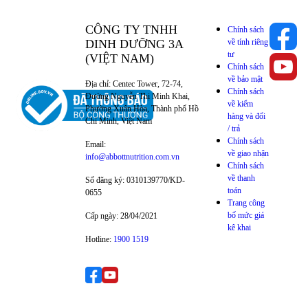
CÔNG TY TNHH
Chính sách
DINH DƯỠNG 3A
về tính riêng
tư
(VIỆT NAM)
Chính sách
về bảo mật
Địa chỉ: Centec Tower, 72-74,
Chính sách
Đường Nguyễn Thị Minh Khai,
về kiểm
Phường Xuân Hòa, Thành phố Hồ
hàng và đổi
Chí Minh, Việt Nam
/ trả
Chính sách
Email:
về giao nhận
info@abbottnutrition.com.vn
Chính sách
về thanh
Số đăng ký: 0310139770/KD-
toán
0655
Trang công
bố mức giá
Cấp ngày: 28/04/2021
kê khai
Hotline:
1900 1519