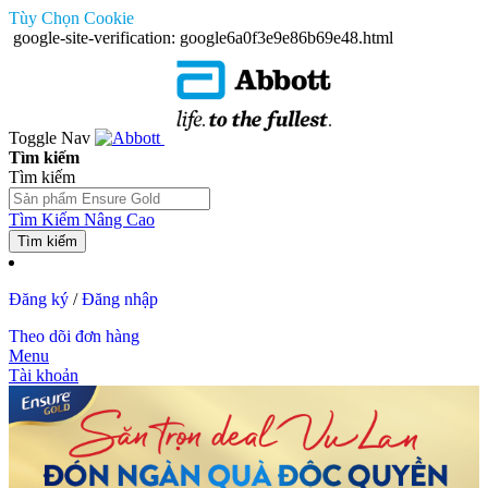
Tùy Chọn Cookie
google-site-verification: google6a0f3e9e86b69e48.html
Toggle Nav
Tìm kiếm
Tìm kiếm
Tìm Kiếm Nâng Cao
Tìm kiếm
Đăng ký
/
Đăng nhập
Theo dõi đơn hàng
Menu
Tài khoản