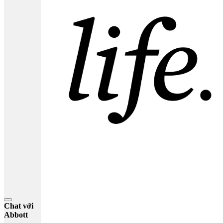
Chat với
Abbott