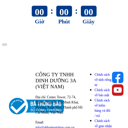
:
:
00
00
00
Giờ
Phút
Giây
CÔNG TY TNHH
Chính sách
DINH DƯỠNG 3A
về tính riêng
tư
(VIỆT NAM)
Chính sách
về bảo mật
Địa chỉ: Centec Tower, 72-74,
Chính sách
Đường Nguyễn Thị Minh Khai,
về kiểm
Phường Xuân Hòa, Thành phố Hồ
hàng và đổi
Chí Minh, Việt Nam
/ trả
Chính sách
Email:
về giao nhận
info@abbottnutrition.com.vn