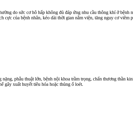
hường do sức cơ hô hấp không đủ đáp ứng nhu cầu thông khí ở bệnh nh
ích cực của bệnh nhân, kéo dài thời gian nằm viện, tăng nguy cơ viêm ph
nặng, phẫu thuật lớn, bệnh nội khoa trầm trọng, chấn thương thần ki
 thể gây xuất huyết tiêu hóa hoặc thủng ổ loét.