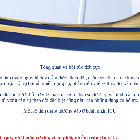
Tổng quan về hồi sức tích cực
ình trạng nguy kịch và cần được theo dõi, chăm sóc tích cực chuyên sâ
được hỗ trợ bởi rất nhiều dụng cụ, nhân viên y tế sẽ theo dõi và điều
c độ cần được hỗ trợ y tế mà các bệnh nhân sẽ được quyết định cần đ
 tử vong cần sự theo dõi đặc biệt cũng như cần những dụng cụ hỗ trợ.
Một số tình trạng thường gặp ở bệnh nhân ICU
đột quỵ, nhồi máu cơ tim, viêm phổi, nhiễm trùng huyết…