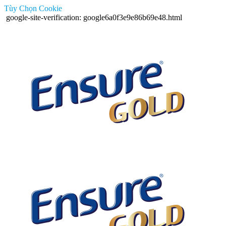
Tùy Chọn Cookie
google-site-verification: google6a0f3e9e86b69e48.html