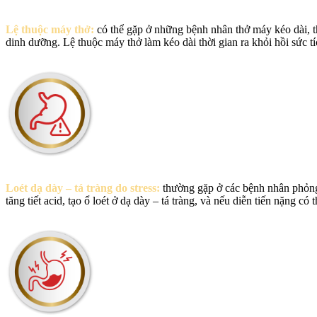
Lệ thuộc máy thở:
có thể gặp ở những bệnh nhân thở máy kéo dài, t
dinh dưỡng. Lệ thuộc máy thở làm kéo dài thời gian ra khỏi hồi sức t
Loét dạ dày – tá tràng do stress:
thường gặp ở các bệnh nhân phỏng 
tăng tiết acid, tạo ổ loét ở dạ dày – tá tràng, và nếu diễn tiến nặng có