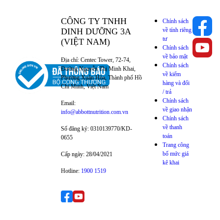
CÔNG TY TNHH
Chính sách
DINH DƯỠNG 3A
về tính riêng
tư
(VIỆT NAM)
Chính sách
về bảo mật
Địa chỉ: Centec Tower, 72-74,
Chính sách
Đường Nguyễn Thị Minh Khai,
về kiểm
Phường Xuân Hòa, Thành phố Hồ
hàng và đổi
Chí Minh, Việt Nam
/ trả
Chính sách
Email:
về giao nhận
info@abbottnutrition.com.vn
Chính sách
về thanh
Số đăng ký: 0310139770/KD-
toán
0655
Trang công
bố mức giá
Cấp ngày: 28/04/2021
kê khai
Hotline:
1900 1519